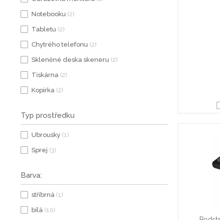
Notebooku
(2)
Tabletu
(2)
Chytrého telefonu
(2)
Skleněné deska skeneru
(2)
Tiskárna
(2)
Kopírka
(2)
Typ prostředku
Ubrousky
(1)
Sprej
(3)
Barva:
stříbrná
(1)
bílá
(10)
Podst