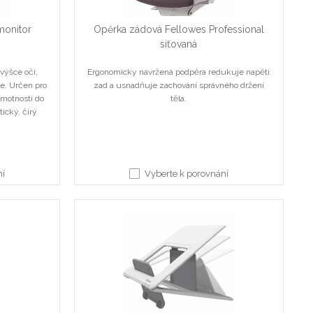
monitor
Opěrka zádová Fellowes Professional
siťovaná
výšce očí,
Ergonomicky navržená podpěra redukuje napětí
je. Určen pro
zad a usnadňuje zachování správného držení
motnosti do
těla.
tický, čirý
ní
Vyberte k porovnání