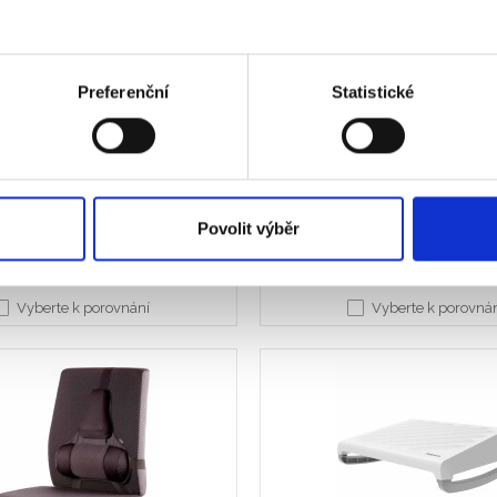
mové nastavení opěrky na nohy s
Pěna s dvojí hustotou poskytuje poh
mi profily jak sezení, tak stání, a s
Polštář pomáhá snižovat únavu a
exibilním rozsahem pohybu
způsobené dlouhodobým se
Preferenční
Statistické
Barva
Povolit výběr
Bílá
Černá
Vyberte k porovnání
Vyberte k porovná