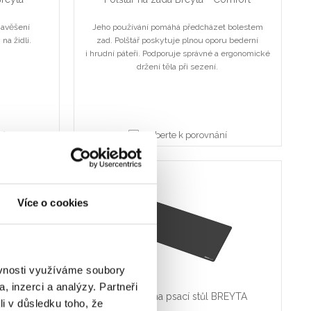
 zavěšení
Jeho používání pomáhá předcházet bolestem
na židli.
zad. Polštář poskytuje plnou oporu bederní
i hrudní páteři. Podporuje správné a ergonomické
držení těla při sezení.
ní
Vyberte k porovnání
Novinka
Více o cookies
ěvnosti využíváme soubory
, inzerci a analýzy. Partneři
Comfort
Podložka na psací stůl BREYTA
li v důsledku toho, že