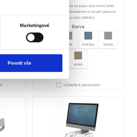
odlí a oporu.
Prostorná podložka na psací stůl chrání před
 nepohodlí
znečištěním a poškrábáním a vytváří pracovní
zením.
plochu bez odlesků
Marketingové
Barva
černá
šedá
mořská
šalvěj
Povolit vše
písek
ní
Vyberte k porovnání