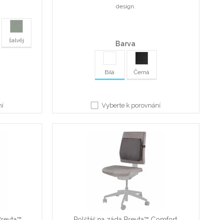
design.
šalvěj
Barva
Bílá
Černá
ní
Vyberte k porovnání
Breyta™
Polštář na záda Breyta™ Comfort