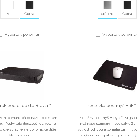
Bílá
Černá
Stříbrná
Černá
Vyberte k porovnání
Vyberte k porovná
ářek pod chodidla Breyta™
Podložka pod myš BREY
ívání pomáhá předcházet bolestem
Podložky pod myš Breyta™ XL jsou 
ou. Poskytuje dostatečnou polohu
než naše standardní podložky. Zaji
oruje správné a ergonomické držení
volnost pohybu a pomáhá zmírnit bo
těla při sezení
způsobenou opakovanými drobný