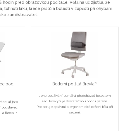
 hodin před obrazovkou počítače. Většina už zjistila, že
tuhnutí krku, křeče prstů a bolesti v zápěstí při ohýbání,
také zaměstnavatel.
vec pod
Bederní polštář Breyta™
Jeho používání pomáhá předcházet bolestem
zad. Poskytuje dostatečnou oporu páteře.
áce, ať jste
Podporuje správné a ergonomické držení těla při
í podstavec
sezení.
a flexibilní