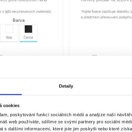
 z 99% recyklovaných materiálů.
Trojitá fixace zajišťuje stabilitu
a předchází přesouvání podpěry 
Barva
Bílá
Černá
Vyberte k porovnání
Vyberte k porovná
Detaily
á cookies
klam, poskytování funkcí sociálních médií a analýze naší návšt
 náš web používáte, sdílíme se svými partnery pro sociální média
ěrka na nohy Hana™ LT
Polštář na sezení Breyta™ 
 s dalšími informacemi, které jste jim poskytli nebo které získa