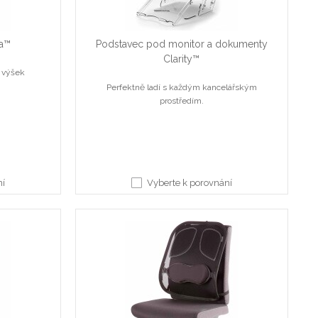
ta™
Podstavec pod monitor a dokumenty
Clarity™
3 výšek
Perfektně ladí s každým kancelářským
prostředím.
ní
Vyberte k porovnání