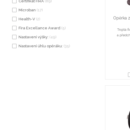
Certifikát FIRA
(89)
Microban
(17)
Opěrka z
Health-V
(2)
Fira Excellance Award
(5)
Trojitá 
a předch
Nastavení výšky:
(49)
Nastavení úhlu opěráku:
(35)