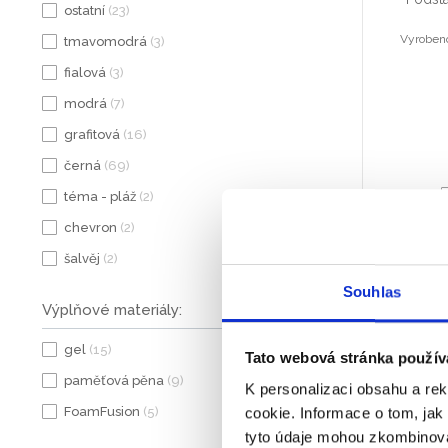
ostatní
(23)
Vyrobeno
tmavomodrá
(3)
fialová
(3)
modrá
(7)
grafitová
(16)
černá
(69)
téma - pláž
(2)
chevron
(2)
šalvěj
(2)
Souhlas
Výplňové materiály:
gel
(15)
Tato webová stránka použív
paměťová pěna
(9)
K personalizaci obsahu a re
FoamFusion
(5)
cookie. Informace o tom, jak
Op
tyto údaje mohou zkombinovat