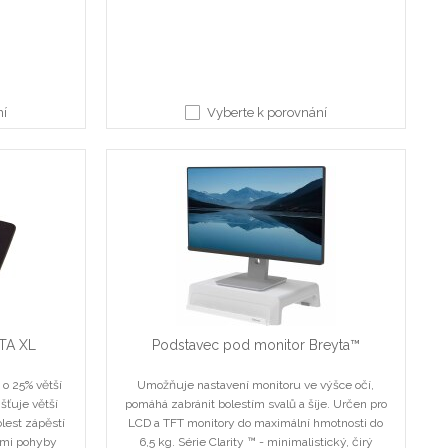
ní
Vyberte k porovnání
TA XL
Podstavec pod monitor Breyta™
o 25% větší
Umožňuje nastavení monitoru ve výšce očí,
šťuje větší
pomáhá zabránit bolestím svalů a šíje. Určen pro
lest zápěstí
LCD a TFT monitory do maximální hmotnosti do
mi pohyby
6,5 kg. Série Clarity ™ - minimalistický, čirý