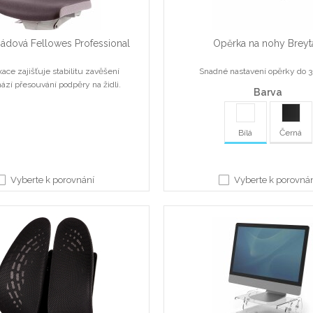
ádová Fellowes Professional
Opěrka na nohy Brey
fixace zajišťuje stabilitu zavěšení
Snadné nastavení opěrky do 
ází přesouvání podpěry na židli.
Barva
Bílá
Černá
Vyberte k porovnání
Vyberte k porovná