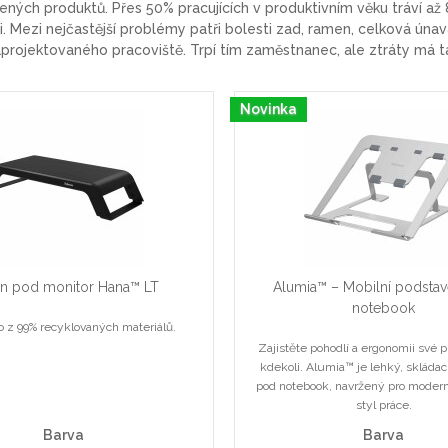
ných produktů. Přes 50% pracujících v produktivním věku tráví až 8
Mezi nejčastější problémy patři bolesti zad, ramen, celková únava, 
projektovaného pracoviště. Trpí tím zaměstnanec, ale ztráty má 
Novinka
an pod monitor Hana™ LT
Alumia™ – Mobilní podsta
notebook
 z 99% recyklovaných materiálů.
Zajistěte pohodlí a ergonomii své pr
kdekoli. Alumia™ je lehký, skládac
pod notebook, navržený pro moderní 
styl práce.
Barva
Barva