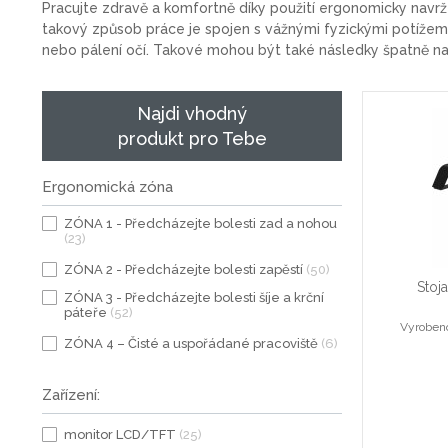
Pracujte zdravě a komfortně díky použití ergonomicky navrže
takový způsob práce je spojen s vážnými fyzickými potížemi. 
nebo pálení očí. Takové mohou být také následky špatně na
Najdi vhodný
produkt pro Tebe
Ergonomická zóna
ZÓNA 1 - Předcházejte bolesti zad a nohou
(23)
ZÓNA 2 - Předcházejte bolesti zapěstí
(50)
Stoj
ZÓNA 3 - Předcházejte bolesti šíje a krční
páteře
(52)
Vyrobeno
ZÓNA 4 – Čisté a uspořádané pracoviště
(6)
Zařízení:
monitor LCD/TFT
(25)