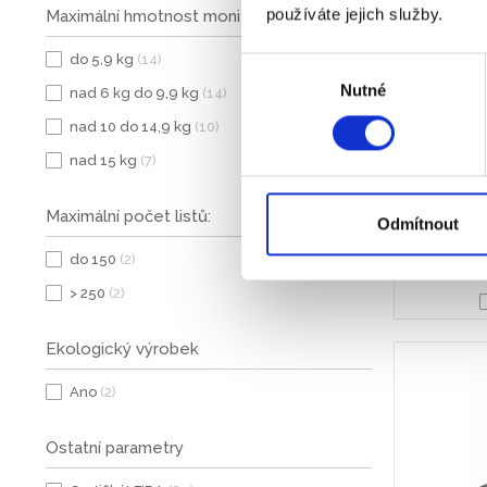
používáte jejich služby.
Maximální hmotnost monitoru/laptopu:
Bezproblé
dvěma výškový
do 5,9 kg
(14)
fl
Výběr
Nutné
souhlasu
nad 6 kg do 9,9 kg
(14)
nad 10 do 14,9 kg
(10)
nad 15 kg
(7)
Maximální počet listů:
Odmítnout
do 150
(2)
> 250
(2)
Ekologický výrobek
Ano
(2)
Ostatní parametry