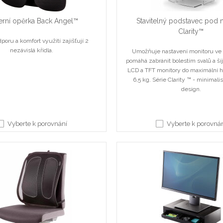
rní opěrka Back Angel™
Stavitelný podstavec pod 
Clarity™
poru a komfort využití zajišťují 2
nezávislá křídla.
Umožňuje nastavení monitoru ve 
pomáhá zabránit bolestím svalů a ší
LCD a TFT monitory do maximální h
6,5 kg. Série Clarity ™ - minimalis
design.
Vyberte k porovnání
Vyberte k porovná