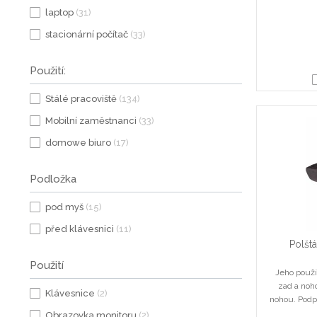
laptop
(31)
stacionární počítač
(33)
Použití:
Stálé pracoviště
(134)
Mobilní zaměstnanci
(33)
domowe biuro
(17)
Podložka
pod myš
(15)
před klávesnici
(11)
Polšt
Použití
Jeho použ
zad a noh
Klávesnice
(2)
nohou. Podp
Obrazovka monitoru
(2)