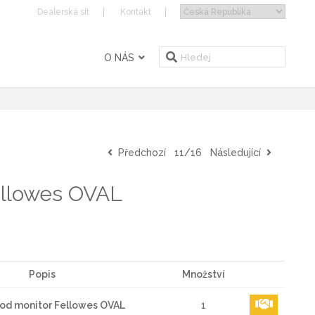
Dealerská sít
Kontakt
O NÁS
Předchozí
11/16
Následující
ellowes OVAL
Popis
Množství
pod monitor Fellowes OVAL
1