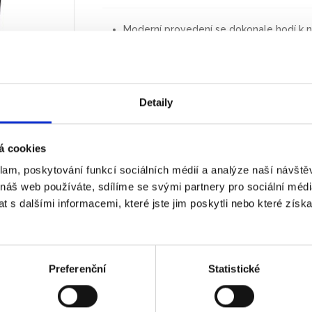
Moderní provedení se dokonale hodí k n
Možnost regulace výšky podložky v roz
Možnost otočení podložky o 45° usnad
Dodatečná přihrádka umožňuje úschov
Možnost umístění monitoru s hmotností 
Detaily
Záruka 5 let
á cookies
klam, poskytování funkcí sociálních médií a analýze naší návšt
 náš web používáte, sdílíme se svými partnery pro sociální média
 s dalšími informacemi, které jste jim poskytli nebo které získa
Tisk
PDF
Preferenční
Statistické
bolesti šíje