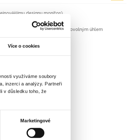
ejnovějšímu designu monitorů.
sahu 76 až 114 mm
ňuje polohování obrazovky pod libovolným úhlem
u dokumentů
až 14 kg
Více o cookies
ěvnosti využíváme soubory
, inzerci a analýzy. Partneři
li v důsledku toho, že
Marketingové