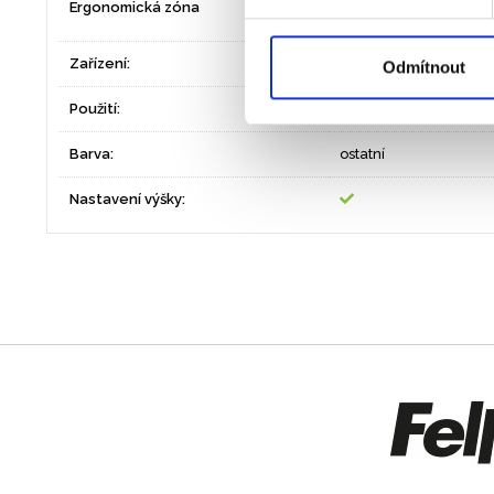
Ergonomická zóna
a krční páteře
Zařízení:
monitor LCD/TFT
Odmítnout
Použití:
Stálé pracoviště
Barva:
ostatní
Nastavení výšky: