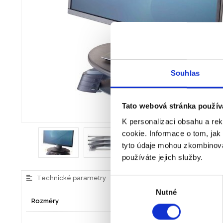
Souhlas
Tato webová stránka použív
K personalizaci obsahu a re
cookie. Informace o tom, jak
tyto údaje mohou zkombinovat
používáte jejich služby.
Technické parametry
Výběr
Nutné
souhlasu
Rozměry
86 x 424 x 288
ZÓNA 3 - Předcházejte 