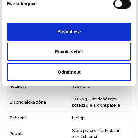
to, kde pracuješ
Marketingové
Naprosto čitatelné přímo, zcela černý displej z boku
Chrání displej před poškrábáním a otisky prstů
Dva způsoby instalace - bezpečná a trvalá pomocí
oboustranně lepících pásků, nebo pomocí bočních
Povolit vše
průhledných lístků, umožňující snadnou demontáž
Snižuje odrazy na displeji
Povolit výběr
Odmítnout
Tisk
PDF
Rozměry
306 x 230
ZÓNA 3 - Předcházejte
Ergonomická zóna
bolesti šíje a krční páteře
Zařízení:
laptop
Stálé pracoviště, Mobilní
Použití:
zaměstnanci