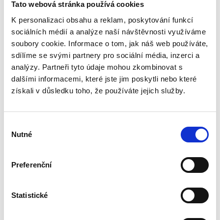
Tato webová stránka používá cookies
Privátní filtr Fellowes PrivaScreen™
15.0”
K personalizaci obsahu a reklam, poskytování funkcí
-
sociálních médií a analýze naší návštěvnosti využíváme
soubory cookie. Informace o tom, jak náš web používáte,
sdílíme se svými partnery pro sociální média, inzerci a
analýzy. Partneři tyto údaje mohou zkombinovat s
dalšími informacemi, které jste jim poskytli nebo které
Ochrana citlivých a důvěrných dat se s narůstající četností
získali v důsledku toho, že používáte jejich služby.
využívání mobilních zařízení na pracovišti stává nutností.
“Šmejdění přes rameno” se stává stále častějším způsobem
vykrádání důvěrných firemních nebo osobních informací. Na
veřejných místech, ale také během obchodních střetnutí se
Výběr
data jednoduše zapisují, nebo se fotografuje celá obrazovka.
Nutné
souhlasu
Chcete-li na veřejném místě (v kavárně, ve vlaku nebo v
obchodě) používat smartfon, notebook nebo tablet, privátní
filtry Fellowes PrivaScreen™ zajistí ochranu Vašich dat. Osoba
Preferenční
dívající se z boku pod úhlem 30° uvidí pouze černý displej. Data
budou viditelné pouze pro osobu, která se nachází přímo před
Statistické
displejem.
Ochrana soukromí, které můžeš důvěřovat, bez ohledu na