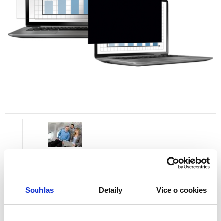
Privátní filtr Fellowes PrivaScreen™
15,0” - standardní
Souhlas
Detaily
Více o cookies
4800101