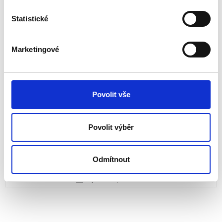
Vyberte k porovnání
Statistické
Marketingové
Povolit vše
Držák monitoru Vista - 2 ramena
Povolit výběr
Umožňuje umístit dva monitory každý o hmotnosti až 10 kg.
Odmítnout
Vyberte k porovnání