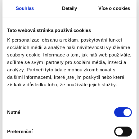
Souhlas
Detaily
Více o cookies
Filter
Tato webová stránka používá cookies
K personalizaci obsahu a reklam, poskytování funkcí
sociálních médií a analýze naší návštěvnosti využíváme
soubory cookie. Informace o tom, jak náš web používáte,
sdílíme se svými partnery pro sociální média, inzerci a
analýzy. Partneři tyto údaje mohou zkombinovat s
dalšími informacemi, které jste jim poskytli nebo které
získali v důsledku toho, že používáte jejich služby.
Držák monitoru Vista
Výběr
Nutné
Pro monitor o hmotnosti až 10 kg.
souhlasu
Snadná montáž k pultu, který má tloušťku od 25 mm do 76 mm, na okraji
nebo do kabelových průchodů s minimálním průměrem 82 mm.
Preferenční