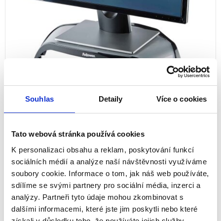
Souhlas
Detaily
Více o cookies
Tato webová stránka používá cookies
K personalizaci obsahu a reklam, poskytování funkcí
Stojan pod monitor Fellowes Smart
sociálních médií a analýze naší návštěvnosti využíváme
Suites
soubory cookie. Informace o tom, jak náš web používáte,
sdílíme se svými partnery pro sociální média, inzerci a
analýzy. Partneři tyto údaje mohou zkombinovat s
dalšími informacemi, které jste jim poskytli nebo které
získali v důsledku toho, že používáte jejich služby.