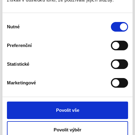
8020101
Stojan pod LCD/TFT monitor Smart
Výběr
Suites
Nutné
souhlasu
1
Preferenční
Umožňuje nastavení monitoru ve výšce očí, pomáhá
Statistické
předejít bolestím svalů a šíje
Pro monitory LCD/TFT o maximální váze do 10 kg
Marketingové
Možnost regulace výšky - 3 pozice 100, 115 a 130 mm
Antiskluzové gumové nožky
Záruka 5 let
Povolit vše
Tisk
PDF
Povolit výběr