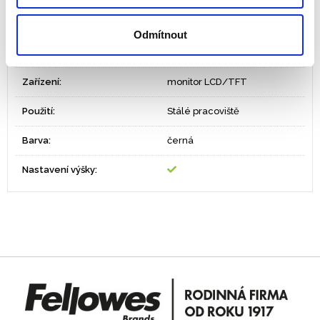
Rozměry
103 x 478 x 330
Odmítnout
ZÓNA 3 - Předcházejte
Ergonomická zóna
bolesti šíje a krční páteře
Zařízení:
monitor LCD/TFT
Použití:
Stálé pracoviště
Barva:
černá
Nastavení výšky: