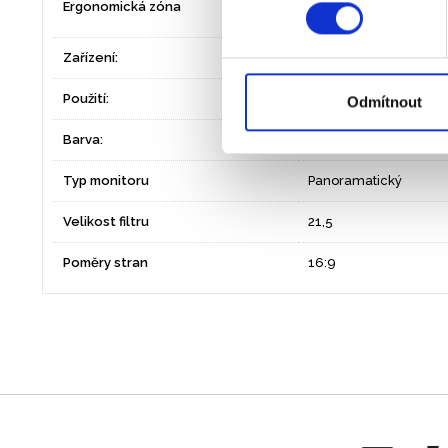
Ergonomická zóna
a krční páteře
Zařízení:
monitor LCD/TFT
Použití:
Stálé pracoviště
Odmítnout
Barva:
černá
Typ monitoru
Panoramatický
Velikost filtru
21,5
Poměry stran
16:9