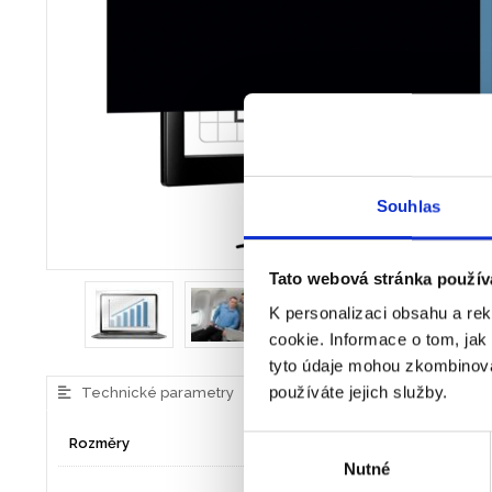
Souhlas
Tato webová stránka použív
K personalizaci obsahu a re
cookie. Informace o tom, jak
tyto údaje mohou zkombinovat
používáte jejich služby.
Technické parametry
Výběr
Rozměry
476 x 268
Nutné
souhlasu
ZÓNA 3 - Předcházejte 