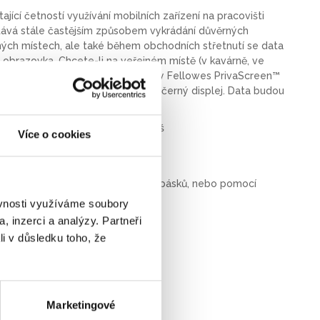
ající četností využívání mobilních zařízení na pracovišti
stává stále častějším způsobem vykrádání důvěrných
ných místech, ale také během obchodních střetnutí se data
á obrazovka. Chcete-li na veřejném místě (v kavárně, ve
tebook nebo tablet, privátní filtry Fellowes PrivaScreen™
e z boku pod úhlem 30° uvidí pouze černý displej. Data budou
 přímo před displejem.
t, bez ohledu na to, kde pracuješ
Více o cookies
isplej z boku
 prstů
valá pomocí oboustranně lepících pásků, nebo pomocí
 snadnou demontáž
ěvnosti využíváme soubory
, inzerci a analýzy. Partneři
li v důsledku toho, že
Marketingové