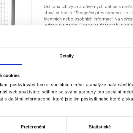
Ochrana citlivých a důvěrných dat se s narůst
stává nutností. “Šmejdění přes rameno” se 
firemních nebo osobních informací. Na veřej
jednoduše zapisují, nebo se fotografuje cel
vlaku nebo v obchodě) používat smartfon, no
zajistí ochranu Vašich dat. Osoba dívající s
viditelné pouze pro osobu, která se nachází
Ochrana soukromí, které můžeš důvěřova
Detaily
Naprosto čitatelné přímo, zcela černý d
Chrání displej před poškrábáním a otisky
á cookies
Dva způsoby instalace - bezpečná a tr
bočních průhledných lístků, umožňující
klam, poskytování funkcí sociálních médií a analýze naší návšt
Snižuje odrazy na displeji
 náš web používáte, sdílíme se svými partnery pro sociální média
 s dalšími informacemi, které jste jim poskytli nebo které získa
Tisk
PDF
Preferenční
Statistické
bolesti šíje