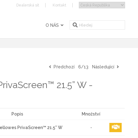
Dealerská sít
Kontakt
O NÁS
Předchozí
6/13
Následující
s PrivaScreen™ 21.5” W -
Popis
Množství
r Fellowes PrivaScreen™ 21.5” W
-