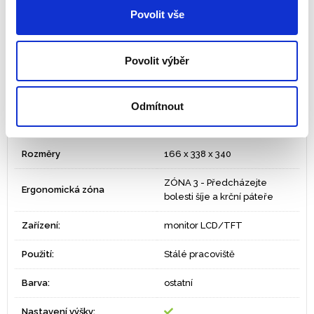
vedení kabelů
Povolit vše
Vyroben ze 100% recyklovaného materiálu
Zásuvka a zatahovací podstavec pro dokumenty
Povolit výběr
K dispozici v grafitové barvě
Záruka 5 let
Odmítnout
Tisk
PDF
Rozměry
166 x 338 x 340
ZÓNA 3 - Předcházejte
Ergonomická zóna
bolesti šíje a krční páteře
Zařízení:
monitor LCD/TFT
Použití:
Stálé pracoviště
Barva:
ostatní
Nastavení výšky: