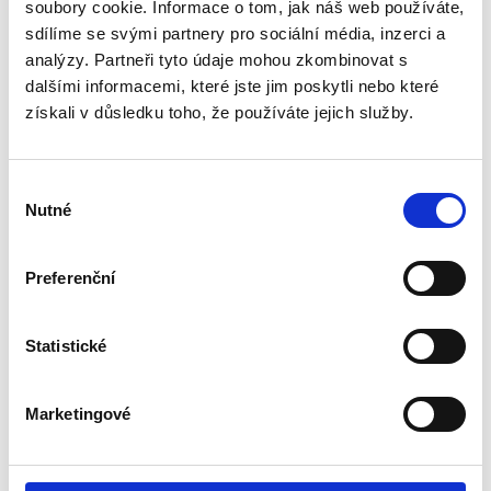
soubory cookie. Informace o tom, jak náš web používáte,
9169501
sdílíme se svými partnery pro sociální média, inzerci a
analýzy. Partneři tyto údaje mohou zkombinovat s
Podstavec se zásuvkou/držákem
dokumentů copyholder
dalšími informacemi, které jste jim poskytli nebo které
-
získali v důsledku toho, že používáte jejich služby.
Výběr
Nutné
souhlasu
Barva
Preferenční
grafitová
šedá
Statistické
Umožňuje postavit monitor - max. hmotnosti 36 kg v
pohodlné výšce pro uživatele
Usnadňuje organizaci pracoviště
Marketingové
Tři sady podpěr umožňují získat 5 různých výšek
podstavce: od 64 do 165 mm
V zadní části podstavce se nachází otvory usnadňující