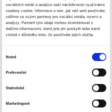
sociálních médií a analýze naší návštěvnosti využíváme
soubory cookie. Informace o tom, jak náš web používáte,
Odolné krabice s ergonomickými úchyty vybavené systémem
sdílíme se svými partnery pro sociální média, inzerci a
automatického skládání.
analýzy. Partneři tyto údaje mohou zkombinovat s
dalšími informacemi, které jste jim poskytli nebo které
získali v důsledku toho, že používáte jejich služby.
Filter
Výběr
Nutné
souhlasu
Preferenční
Statistické
Krabice Bankers Box® ERGO-Box™
Marketingové
Odolná krabice s ergonomickými rukojetěmi a systémem automatického