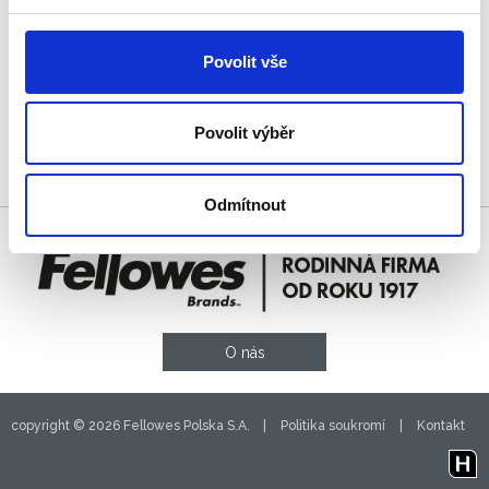
skládání. Vyrobena ze 100% recyklovaného kartonu certifikovaného
®
znakem FSC
.
Povolit vše
Vyberte k porovnání
Povolit výběr
Odmítnout
O nás
copyright © 2026 Fellowes Polska S.A. |
Politika soukromí
|
Kontakt