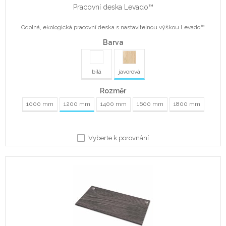
Pracovní deska Levado™
Odolná, ekologická pracovní deska s nastavitelnou výškou Levado™
Barva
bílá
javorová
Rozměr
1000 mm
1200 mm
1400 mm
1600 mm
1800 mm
Vyberte k porovnání