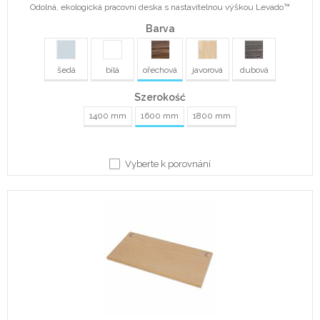
Odolná, ekologická pracovní deska s nastavitelnou výškou Levado™
Barva
šedá
bílá
ořechová
javorová
dubová
Szerokość
1400 mm
1600 mm
1800 mm
Vyberte k porovnání