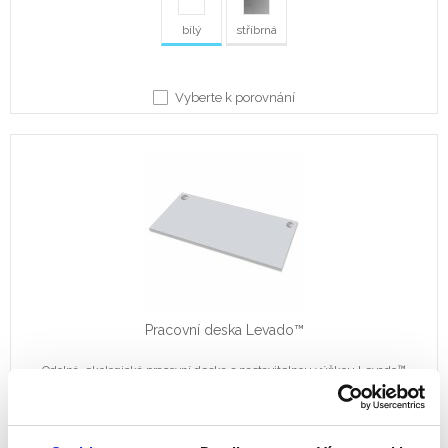
bílý
stříbrná
Vyberte k porovnání
Pracovní deska Levado™
Odolná, ekologická pracovní deska s nastavitelnou výškou Levado™
Barva