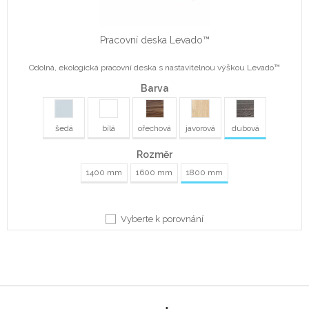
Pracovní deska Levado™
Odolná, ekologická pracovní deska s nastavitelnou výškou Levado™
Barva
šedá
bílá
ořechová
javorová
dubová
Rozměr
1400 mm
1600 mm
1800 mm
Vyberte k porovnání