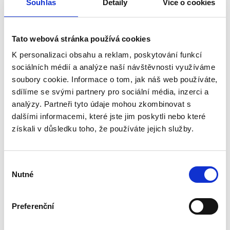
Souhlas
Detaily
Více o cookies
šedá
bílá
ořechová
javorová
dubová
Rozměr
Tato webová stránka používá cookies
1400 mm
1600 mm
1800 mm
K personalizaci obsahu a reklam, poskytování funkcí
sociálních médií a analýze naší návštěvnosti využíváme
Vyberte k porovnání
soubory cookie. Informace o tom, jak náš web používáte,
sdílíme se svými partnery pro sociální média, inzerci a
analýzy. Partneři tyto údaje mohou zkombinovat s
dalšími informacemi, které jste jim poskytli nebo které
získali v důsledku toho, že používáte jejich služby.
Výběr
Nutné
souhlasu
Pracovní deska Levado™
Preferenční
Odolná, ekologická pracovní deska s nastavitelnou výškou Levado™
Kolor