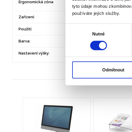
Ergonomická zóna
a krční páteře
tyto údaje mohou zkombinovat
používáte jejich služby.
Zařízení:
monitor LCD/TFT
Výběr
Použití:
Stálé pracoviště
Nutné
souhlasu
Barva:
ostatní
Nastavení výšky:
Odmítnout