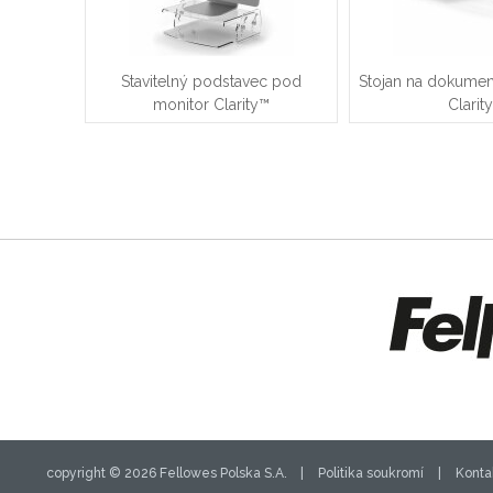
Stavitelný podstavec pod
Stojan na dokumen
monitor Clarity™
Clarit
copyright © 2026 Fellowes Polska S.A. |
Politika soukromí
|
Konta