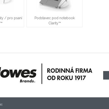
ty / pro psaní
Podstavec pod notebook
y™
Clarity™
kt