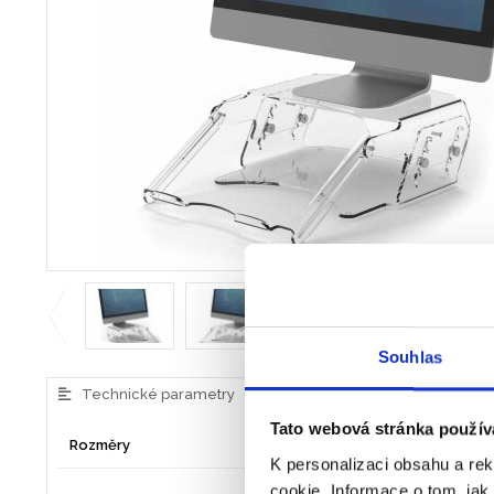
Souhlas
Technické parametry
Doplňující informace
Tato webová stránka použív
Rozměry
105 x 302 x 267
K personalizaci obsahu a re
cookie. Informace o tom, jak
ZÓNA 3 - Předcházejte 