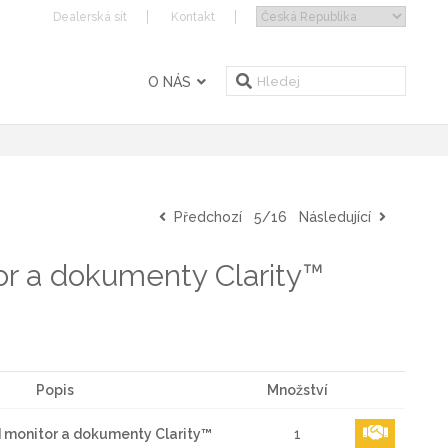
Dealerská sít
Kontakt
O NÁS
Předchozí
5/16
Následující
r a dokumenty Clarity™
Popis
Množství
 monitor a dokumenty Clarity™
1