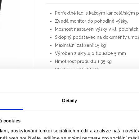
Perfektně ladí s každým kancelářským p
Zvedá monitor do pohodlné výšky.
Možnost nastavení výšky v 5ti polohá
Sklopný podstavec na dokumenty umožň
Maximální zatížení: 15 kg
Výroben z akrylu o tloušťce 5 mm
Hmotnost produktu 1,35 kg
Vlastní certifikát FIRA
2 letá záruka
Detaily
Tisk
PDF
á cookies
klam, poskytování funkcí sociálních médií a analýze naší návšt
 náš web používáte, sdílíme se svými partnery pro sociální média
bolesti šíje