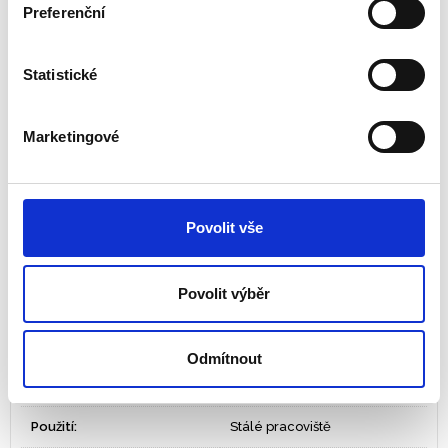
Snadné čištění
Preferenční
Odolná proti poškrábání a skvrnám
K dispozici ve 5 velikostech: 1000 mm, 1200 mm, 1400
Statistické
mm, 1600 mm, 1800 mm délka
Dva otvory usnadňují vedení kabeláže
Montáž pracovní desky bez použití nářadí díky držákům
Marketingové
VersaTop™
Záruka 10 let
Základna k pracovnímu stolu se prodává samostatně
Povolit vše
Tisk
PDF
Povolit výběr
1000/1200/1400/1600/1800
Rozměry
x 800 x 25
Odmítnout
ZÓNA 4 – Čisté a uspořádané
Ergonomická zóna
pracoviště
Použití:
Stálé pracoviště