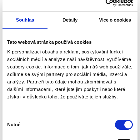
javorová / 1000 x 800 x 25 mm
-
Souhlas
Detaily
Více o cookies
Tato webová stránka používá cookies
K personalizaci obsahu a reklam, poskytování funkcí
Kolor
sociálních médií a analýze naší návštěvnosti využíváme
soubory cookie. Informace o tom, jak náš web používáte,
biały
klon
sdílíme se svými partnery pro sociální média, inzerci a
analýzy. Partneři tyto údaje mohou zkombinovat s
Rozměr
dalšími informacemi, které jste jim poskytli nebo které
1000 mm
1200 mm
1400 mm
1600 mm
získali v důsledku toho, že používáte jejich služby.
1800 mm
Výběr
Nutné
souhlasu
Odolná, ekologická pracovní deska s nastavitelnou výškou
Levado™