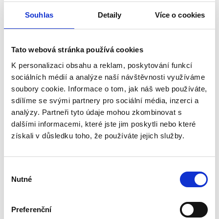
ořechová / 1600 x 800 x 25 mm
Souhlas
Detaily
Více o cookies
-
Tato webová stránka používá cookies
K personalizaci obsahu a reklam, poskytování funkcí
sociálních médií a analýze naší návštěvnosti využíváme
Barva
soubory cookie. Informace o tom, jak náš web používáte,
sdílíme se svými partnery pro sociální média, inzerci a
analýzy. Partneři tyto údaje mohou zkombinovat s
šedá
bílá
ořechová
javorová
dubová
dalšími informacemi, které jste jim poskytli nebo které
Szerokość
získali v důsledku toho, že používáte jejich služby.
1400 mm
1600 mm
1800 mm
Výběr
Odolná, ekologická pracovní deska s nastavitelnou výškou
Nutné
souhlasu
Levado™
Snadné čištění
Preferenční
Odolná proti poškrábání a skvrnám