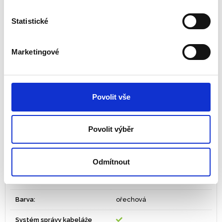
K dispozici ve 3 velikostech: 1400 mm, 1600 mm, 1800
mm délka
Statistické
Dva otvory usnadňují vedení kabeláže
Montáž pracovní desky bez použití nářadí díky držákům
Marketingové
VersaTop™
Záruka 10 let
Základna k pracovnímu stolu se prodává samostatně
Povolit vše
Tisk
PDF
Rozměry
Povolit výběr
1400/1600/1800 x 800 x 25
ZÓNA 4 – Čisté a
Ergonomická zóna
uspořádané pracoviště
Odmítnout
Použití:
Stálé pracoviště
Barva:
ořechová
Systém správy kabeláže