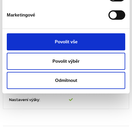
Záruka 3 roky.
Marketingové
Tisk
PDF
Rozměry
114,3 x 800,1 x 612,8
Povolit vše
ZÓNA 4 – Čisté a
Ergonomická zóna
uspořádané pracoviště
Povolit výběr
Zařízení:
monitor LCD/TFT, laptop
Použití:
Stálé pracoviště
Odmítnout
Barva:
černá
Nastavení výšky: