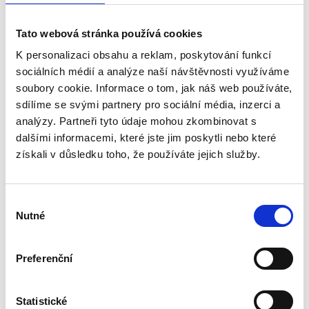
8091001
Tato webová stránka používá cookies
-
K personalizaci obsahu a reklam, poskytování funkcí
sociálních médií a analýze naší návštěvnosti využíváme
soubory cookie. Informace o tom, jak náš web používáte,
Pracovní stanice, která motivuje k omezení sedavého
sdílíme se svými partnery pro sociální média, inzerci a
způsobu práce a usnadňuje změnu pozice.
analýzy. Partneři tyto údaje mohou zkombinovat s
Patentovaná technologie umožňuje rychlou
dalšími informacemi, které jste jim poskytli nebo které
a jednoduchou regulace výšky - disponuje 22 různými
získali v důsledku toho, že používáte jejich služby.
nastavitelnými výškami, takže můžete pracovat v poloze,
která vám vyhovuje.
Inovativní vedení kabelu a nabíjecí slot jsou uzpůsobeny
Výběr
tak, aby se celý pracovní prostor mohl volně pohybovat,
Nutné
souhlasu
což umožňuje pohodlně používat tablet nebo smartphone.
Pracovní stanice je sestavená a nevyžaduje žádnou
dodatečnou montáž - stačí ji vybalit a můžete začít
Preferenční
pracovat.
Dvě pracovní plochy nabízejí mnoho místa pro nezbytné
příslušenství.
Statistické