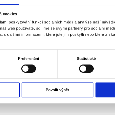
A5
A4
A3
á cookies
V balení
klam, poskytování funkcí sociálních médií a analýze naší návšt
25 ks
100 ks
 náš web používáte, sdílíme se svými partnery pro sociální média
 s dalšími informacemi, které jste jim poskytli nebo které získa
Laminovací fólie Enhance80 chrání dokumenty 
Laminování fotografií zlepší jejich barevnos
určené k laminaci poznámek, dokumentů a fo
Prvotřídní laminovací fólie lesklé Fell
Preferenční
Statistické
průjezdu nahřátým laminátorem vymizí
Dokumentům dají dokonalou ochranu a 
Dostupné v několika rozměrech, v balení
Povolit výběr
Tisk
PDF