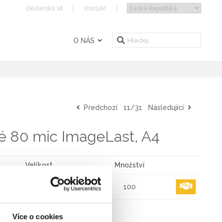
Dealerská sít
Kontakt
O NÁS
Předchozí
11/31
Následující
lé 80 mic ImageLast, A4
Velikost
Množství
A4 - 100 ks.
100
Více o cookies