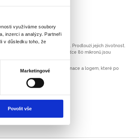
ěvnosti využíváme soubory
, inzerci a analýzy. Partneři
li v důsledku toho, že
proti vlhku, prachu a znečištění. Prodlouží jejich životnost.
t, nezanechává stopy. Fólie v tloušťce 80 mikronů jsou
tografií.
owes ImageLast s šipkou směru laminace a logem, které po
Marketingové
vzhled
 25, 100 ks
Povolit vše