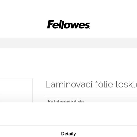
Laminovací fólie lesk
Katalogové číslo
5306114
Velikost
Detaily