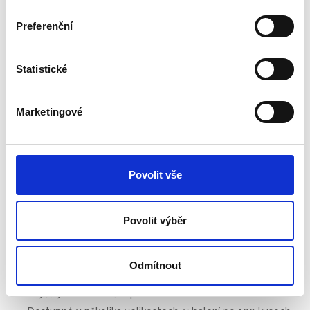
Preferenční
100
Statistické
Velikost
Marketingové
A5
A4
A3
Laminovací fólie Fellowes ImageLast™ je řada nejkvalitnějších
produktů zajištujících pokaždé perfektní výsledek laminování.
Povolit vše
Unikátní označení potvrzující nejvyšší kvalitu a šípky, které
ukazují směr zasunutí fólie do drážky laminátoru, a řádné
Povolit výběr
umístění dokumentu.
Označení úplně zmizí během laminovacího procesu.
Fólie v tloušťce 125 mikronů jsou určené k laminaci
Odmítnout
poznámek, dokumentů, fotografií, nákresů a diplomů.
Zajišťují dokumentům perfektní ochranu a vzhled