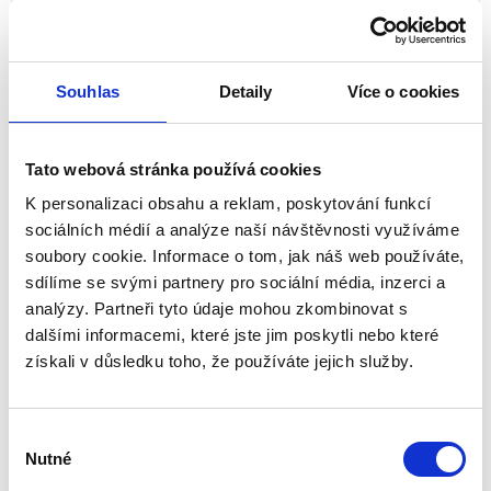
Souhlas
Detaily
Více o cookies
Tato webová stránka používá cookies
K personalizaci obsahu a reklam, poskytování funkcí
sociálních médií a analýze naší návštěvnosti využíváme
soubory cookie. Informace o tom, jak náš web používáte,
sdílíme se svými partnery pro sociální média, inzerci a
analýzy. Partneři tyto údaje mohou zkombinovat s
dalšími informacemi, které jste jim poskytli nebo které
Laminovací fólie matné 80 mikronů, v
získali v důsledku toho, že používáte jejich služby.
balení po 25 kusech, A3
Výběr
5602201
Nutné
souhlasu
A3