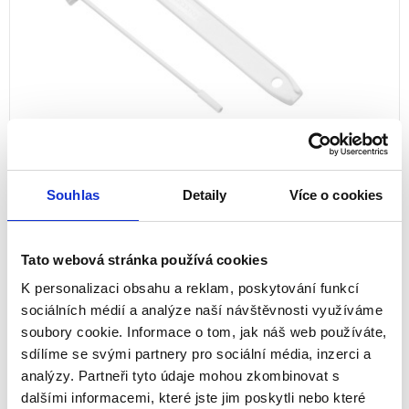
Souhlas
Detaily
Více o cookies
Archive Clip - balení 100 ks
Tato webová stránka používá cookies
00895
K personalizaci obsahu a reklam, poskytování funkcí
sociálních médií a analýze naší návštěvnosti využíváme
Archivační spona 100 ks.
soubory cookie. Informace o tom, jak náš web používáte,
100
sdílíme se svými partnery pro sociální média, inzerci a
analýzy. Partneři tyto údaje mohou zkombinovat s
dalšími informacemi, které jste jim poskytli nebo které