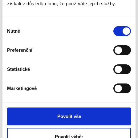
získali v důsledku toho, že používáte jejich služby.
Baleni
50 ks
100 ks
Výběr
Nutné
souhlasu
Archivační spona
Dvoudílná, plastová spona k archivování dokumentů
Preferenční
Umožňuje rychlé a snadné přenesení dokumentů
z pořadače
Statistické
Ekologický výrobek, vyrobený z recyklovaného
polypropylenu
Usnadňuje používání archivovaných dokumentů v
Marketingové
archivních boxech
Balení: 100 nebo 50 ks
Povolit vše
Tisk
PDF
Povolit výběr