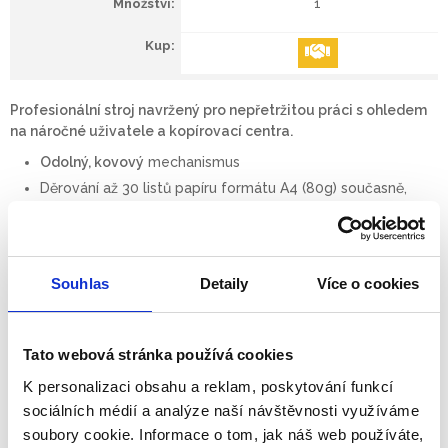
1
Profesionální stroj navržený pro nepřetržitou práci s ohledem
na náročné uživatele a kopírovací centra.
Odolný, kovový
mechanismus
Děrování až 30 listů papíru formátu A4 (80g) současně,
může vázat dokumenty s kapacitou vazby až 510 listů
papíru, max. průměr hřbetu 51mm
21 vyřaditelné perforačních nožů
Nastavitelná vzdálenost děrování od okraje dokumentu,
Souhlas
Detaily
Více o cookies
5 možností 2,5; 3,5; 4,5; 5,5; 6,5 mm
Integrovaná měrka pro správnou volbu průměru hřbetu
a obálky
Tato webová stránka používá cookies
Měrka tloušťky dokumentů
K personalizaci obsahu a reklam, poskytování funkcí
Velký odpadní šuplík s možností uložení plastových hřbetů
sociálních médií a analýze naší návštěvnosti využíváme
Záruka 1 rok
soubory cookie. Informace o tom, jak náš web používáte,