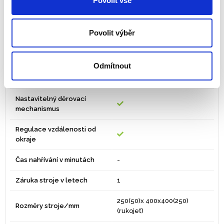
Povolit vše
Výsuvná zásuvka na
papírový odpad
Povolit výběr
Měrka výběru hřbetu / krytu
Děrující páka
samostatná
Odmítnout
Výsuvné nože k formátu
Nastavitelný děrovací
mechanismus
Regulace vzdálenosti od
okraje
Čas nahřívání v minutách
-
Záruka stroje v letech
1
250(50)x 400x400(250)
Rozměry stroje/mm
(rukojeť)