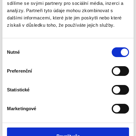
sdílíme se svými partnery pro sociální média, inzerci a
analýzy. Partneři tyto údaje mohou zkombinovat s
dalšími informacemi, které jste jim poskytli nebo které
získali v důsledku toho, že používáte jejich služby.
Tisk
PDF
Výběr
Nutné
souhlasu
Typ vazby
plastovými hřebeny
Děrování ruční/elektrické
ruční
Preferenční
Max. kapacita vazby - počet
510
listů (80 g)
Statistické
Max. kapacita děrování listů
30
současně (80 g)
Marketingové
Max. průměr hřbetu/mm
51
Max. rozměr dokumentů
A4