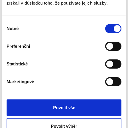
6 mm (44-60 listů )
získali v důsledku toho, že používáte jejich služby.
100 ks.
Výběr
Nutné
souhlasu
5391202
Preferenční
8 mm (61-80 listů )
100 ks.
Statistické
Marketingové
5391401
10 mm (81-100 listů )
Povolit vše
100 ks.
Povolit výběr