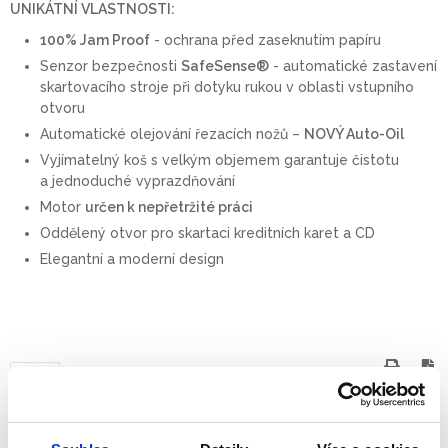
UNIKÁTNÍ VLASTNOSTI:
100% Jam Proof
- ochrana před zaseknutím papíru
Senzor bezpečnosti
SafeSense®
- automatické zastavení
skartovacího stroje při dotyku rukou v oblasti vstupního
otvoru
Automatické olejování řezacích nožů –
NOVÝ Auto-Oil
Vyjímatelný koš s velkým objemem garantuje čistotu
a jednoduché vyprazdňování
Motor
určen k nepřetržité práci
Oddělený otvor pro skartaci kreditních karet a CD
Elegantní a moderní design
Tisk
PDF
Místo použití
kancelář