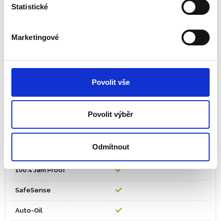
Statistické
Střední rychlost skartování
4
v metrech za minutu
Marketingové
Pracovní cyklus v minutách
∞
Skartuje svorky
Povolit vše
Skartuje malé sponky
Skartuje kreditní karty
Povolit výběr
Skartuje CD/DVD
Odmítnout
Oddělené nože na ničení CD
100% Jam Proof
SafeSense
Auto-Oil