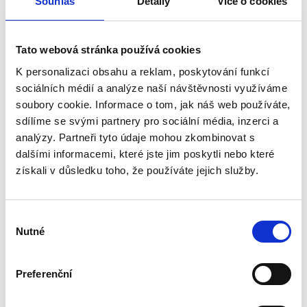
Souhlas
Detaily
Více o cookies
Skartovací kapacita listů
32
současně(A4/70 g)
Tato webová stránka používá cookies
Rozměr řezu v mm
4 x 30
K personalizaci obsahu a reklam, poskytování funkcí
Bezpečnostní stupeň DIN
sociálních médií a analýze naší návštěvnosti využíváme
P4
dokumenty
soubory cookie. Informace o tom, jak náš web používáte,
sdílíme se svými partnery pro sociální média, inzerci a
Bezpečnostní stupeň podle
T4
analýzy. Partneři tyto údaje mohou zkombinovat s
DIN
dalšími informacemi, které jste jim poskytli nebo které
Bezpečnostní stupeň DIN
získali v důsledku toho, že používáte jejich služby.
O-3
CD skartace
Šíře vstupu v mm
405
Výběr
Nutné
souhlasu
Kapacita koše (L)
132
Záruka na stroj roků
2
Preferenční
Záruka na řezací nože v
20
letech