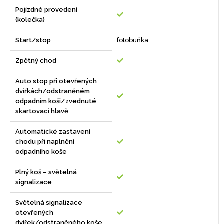
Pojízdné provedení
(kolečka)
Start/stop
fotobuňka
Zpětný chod
Auto stop při otevřených
dvířkách/odstraněném
odpadním koši/zvednuté
skartovací hlavě
Automatické zastavení
chodu při naplnění
odpadního koše
Plný koš – světelná
signalizace
Světelná signalizace
otevřených
dvířek/odstraněného koše