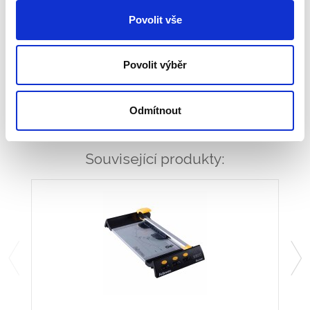
Povolit vše
Tisk
PDF
Typ výrobku
Příslušenství
Povolit výběr
Katalogové číslo
5411401
Odmítnout
Související produkty: