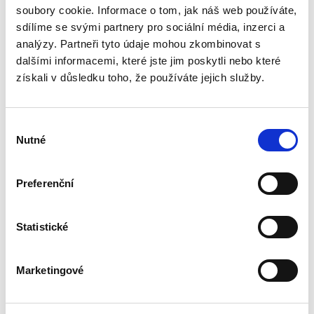
soubory cookie. Informace o tom, jak náš web používáte,
1 x (3)
sdílíme se svými partnery pro sociální média, inzerci a
analýzy. Partneři tyto údaje mohou zkombinovat s
dalšími informacemi, které jste jim poskytli nebo které
5411401
získali v důsledku toho, že používáte jejich služby.
2 x nože pro rovný řez
Výběr
1x(2)
Nutné
souhlasu
Preferenční
Výměnné rotační nástroje (3 ks v balení), obsahuje jeden
rotační nůž s řezem „vlnky“, jeden nástroj pro rýhovaní
Statistické
papíru a jeden pro perforaci.
Rotační nůž rovný (2 ks v balení) pro řezačku Fellowes
Marketingové
Electron, Proton, Neutron.