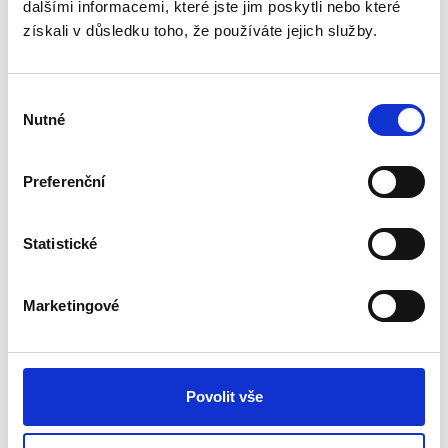
dalšími informacemi, které jste jim poskytli nebo které
Filtry HYBRID (uhlíkový/TRUE HEPA)
získali v důsledku toho, že používáte jejich služby.
pro čističku AeraMax Pro
-
Výběr
Nutné
souhlasu
Filtr HYBRID (uhlíkový/TRUE HEPA) pro čističku AeraMax™
Preferenční
Pro AM III, AM IIIS, AM 3 PC, AM 3S PC, AM IV, AM 4 PC
Určen pro místnosti s vyšším obsahem virů, bakterií,
alergenů a nepříjemných pachů, např. toalety, kavárny,
Statistické
šatny, společenské místnosti
Odhadovaná životnost filtru: 12 měsíců
Marketingové
Tloušťka filtru 60 mm
V sadě s předfiltrem
2 sady (filtr HYBRID 60 mm a předfiltr) v balení
Povolit vše