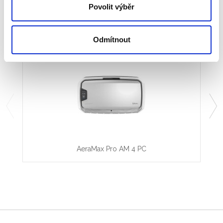
Tisk
PDF
Povolit výběr
Související produkty:
Odmítnout
AeraMax Pro AM 4 PC