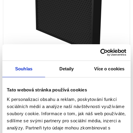
Souhlas
Detaily
Více o cookies
Filtry HYBRID (uhlíkový/TRUE HEPA)
Tato webová stránka používá cookies
pro čističku AeraMax Pro AM III, AM
K personalizaci obsahu a reklam, poskytování funkcí
IIIS, AM 3 PC, AM 3S PC, AM IV, AM 4
sociálních médií a analýze naší návštěvnosti využíváme
PC
soubory cookie. Informace o tom, jak náš web používáte,
sdílíme se svými partnery pro sociální média, inzerci a
9436902
analýzy. Partneři tyto údaje mohou zkombinovat s