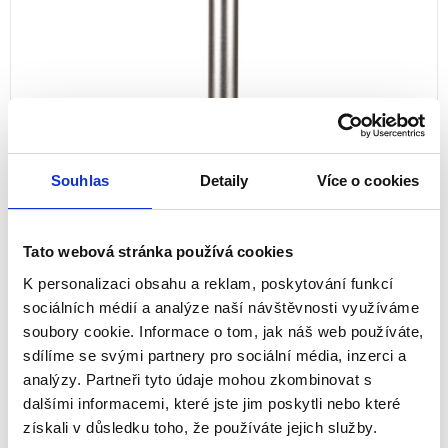
Souhlas
Detaily
Více o cookies
Tato webová stránka používá cookies
K personalizaci obsahu a reklam, poskytování funkcí
sociálních médií a analýze naší návštěvnosti využíváme
soubory cookie. Informace o tom, jak náš web používáte,
Držák pro pracoviště Sit-Stand Lotus™
sdílíme se svými partnery pro sociální média, inzerci a
na 1 monitor
analýzy. Partneři tyto údaje mohou zkombinovat s
dalšími informacemi, které jste jim poskytli nebo které
8042801
získali v důsledku toho, že používáte jejich služby.