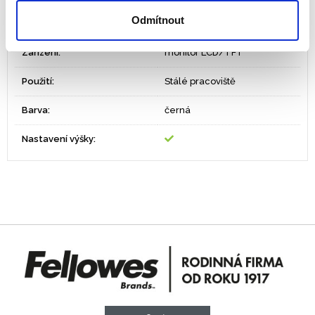
ZÓNA 4 – Čisté a
Ergonomická zóna
Odmítnout
uspořádané pracoviště
Zařízení:
monitor LCD/TFT
Použití:
Stálé pracoviště
Barva:
černá
Nastavení výšky: