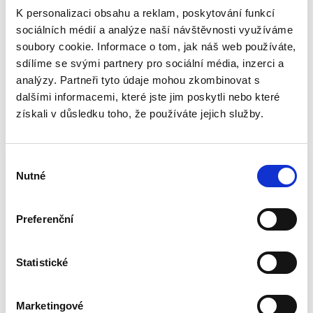
hodí dodatečný dosah
K personalizaci obsahu a reklam, poskytování funkcí
Splňuje VESA normu 75 x 75 a 100 x 100
sociálních médií a analýze naší návštěvnosti využíváme
Stylová a elegantní konstrukce
soubory cookie. Informace o tom, jak náš web používáte,
Systém uspořádání šňůr a kabelů usnadňuje udržení
sdílíme se svými partnery pro sociální média, inzerci a
pořádku na kancelářském stolu
analýzy. Partneři tyto údaje mohou zkombinovat s
dalšími informacemi, které jste jim poskytli nebo které
získali v důsledku toho, že používáte jejich služby.
Výběr
Tisk
PDF
Nutné
souhlasu
Rozměry
100 × 555 × 320
Preferenční
ZÓNA 3 - Předcházejte
Ergonomická zóna
bolesti šíje a krční páteře
Ramena – počet monitorů
1
Statistické
Produktové řady:
Tallo Modular
Marketingové