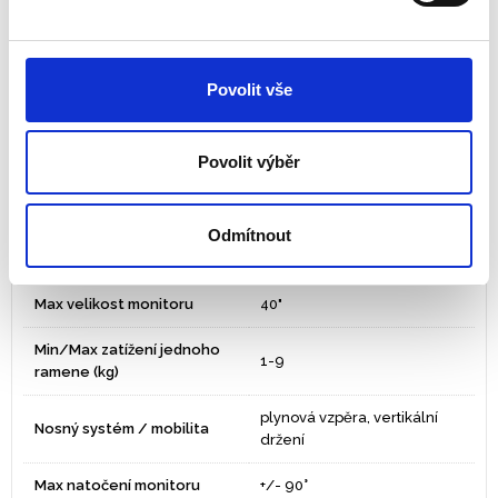
Upínací svorka, nebo šroub s
Ramena – způsob připevnění
okem
Použití:
Stálé pracoviště
Povolit vše
Barva:
bílá
Povolit výběr
Nastavení výšky:
Nastavení úhlu opěráku:
Odmítnout
Standard VESA
75x75, 100x100
Max velikost monitoru
40"
Min/Max zatížení jednoho
1-9
ramene (kg)
plynová vzpěra, vertikální
Nosný systém / mobilita
držení
Max natočení monitoru
+/- 90°