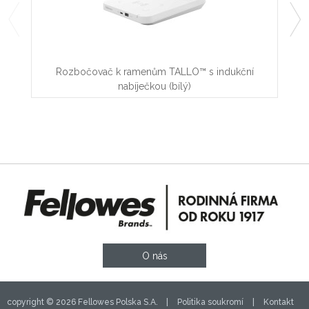
Rozbočovač k ramenům TALLO™ s indukční
D
nabíječkou (bílý)
O nás
copyright © 2026 Fellowes Polska S.A. |
Politika soukromí
|
Kontakt