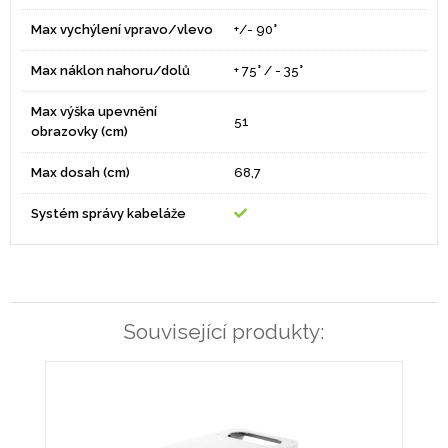
Max vychýlení vpravo/vlevo
+/- 90°
Max náklon nahoru/dolů
+ 75° / - 35°
Max výška upevnění
51
obrazovky (cm)
Max dosah (cm)
68,7
Systém správy kabeláže
Související produkty: