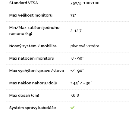
Standard VESA
75x75, 100x100
Max velikost monitoru
72"
Min/Max zatížení jednoho
2-12,7
ramene (kg)
Nosný systém / mobilita
plynová vzpěra
Max natočení monitoru
+/- 90°
Max vychýlení vpravo/vlevo
+/- 90°
Max náklon nahoru/dolů
+ 45° / - 30°
Max dosah (cm)
56,8
Systém správy kabeláže