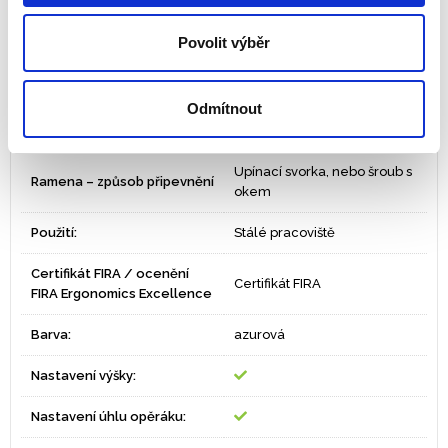
ZÓNA 3 - Předcházejte
Ergonomická zóna
Povolit výběr
bolesti šíje a krční páteře
Ramena – počet monitorů
1
Odmítnout
Produktové řady:
Rising In-Trend
Upínací svorka, nebo šroub s
Ramena – způsob připevnění
okem
Použití:
Stálé pracoviště
Certifikát FIRA / ocenění
Certifikát FIRA
FIRA Ergonomics Excellence
Barva:
azurová
Nastavení výšky:
Nastavení úhlu opěráku: