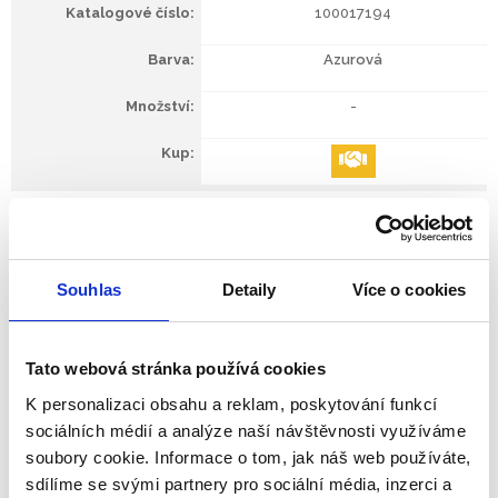
100017194
Azurová
-
Barva
Souhlas
Detaily
Více o cookies
Azurová
Šalvěj
Modrošedá
Hvězdný prach
Sofistikovaný design
– dostupné v různých barvách
Tato webová stránka používá cookies
a stylech, ideálně přizpůsobené každému prostředí
a pracovišti.
K personalizaci obsahu a reklam, poskytování funkcí
sociálních médií a analýze naší návštěvnosti využíváme
Jednoduchá montáž
– montáž jediným kliknutím zkracuje
dobu montáže a usnadňuje opětovnou konfiguraci.
soubory cookie. Informace o tom, jak náš web používáte,
sdílíme se svými partnery pro sociální média, inzerci a
Systém SnapKinect™
– umožňuje snadné přidávání