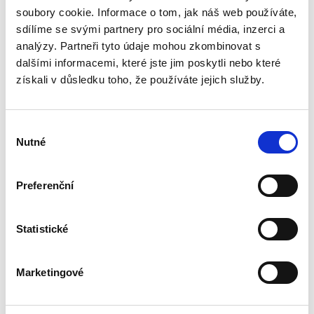
Snadnost skladování díky vertikálnímu systému nastavení
soubory cookie. Informace o tom, jak náš web používáte,
Záruka 2 roky
sdílíme se svými partnery pro sociální média, inzerci a
analýzy. Partneři tyto údaje mohou zkombinovat s
dalšími informacemi, které jste jim poskytli nebo které
získali v důsledku toho, že používáte jejich služby.
Tisk
PDF
Výběr
Typ vazby
plastovými hřebeny
Nutné
souhlasu
Děrování ruční/elektrické
ruční
Preferenční
Max. kapacita vazby - počet
150
listů (80 g)
Statistické
Max. kapacita děrování listů
15
současně (80 g)
Marketingové
Max. průměr hřbetu/mm
19 mm
Max. rozměr dokumentů
A4