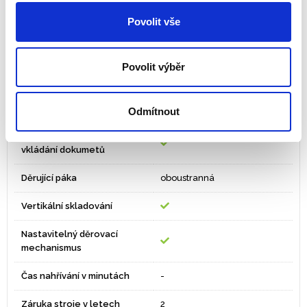
Povolit vše
Zásuvka s možností uložení
hřbetů
Povolit výběr
Výsuvná zásuvka na
papírový odpad
Měrka výběru hřbetu / krytu
Odmítnout
Vertikální systém děrování/
vkládání dokumetů
Děrující páka
oboustranná
Vertikální skladování
Nastavitelný děrovací
mechanismus
Čas nahřívání v minutách
-
Záruka stroje v letech
2