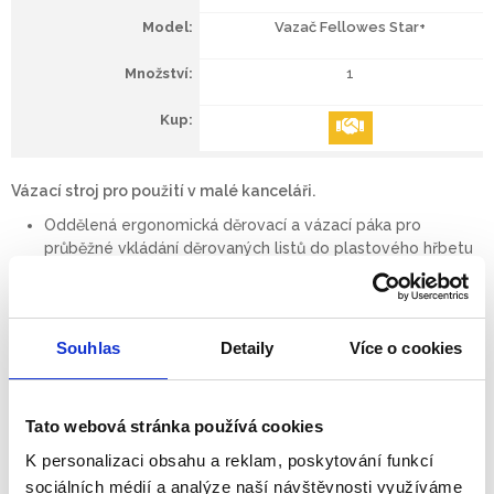
Vazač Fellowes Star+
1
Vázací stroj pro použití v malé kanceláři.
Oddělená ergonomická děrovací a vázací páka pro
průběžné vkládání děrovaných listů do plastového hřbetu
výrazně zefektivňuje práci
Děrování až do 15 listů papíru formátu A4 (80g) současně,
může vázat dokumenty s kapacitou vazby až 150 listů
papíru, max. průměr hřbetu 19 mm
Souhlas
Detaily
Více o cookies
Děrovací vertikální mechanismus umožňuje nezávislé
děrování a vkládání dokumentů
Tato webová stránka používá cookies
Speciální zásuvka pro hřbety s unikátním patentovaným
měřidlem pro měření tloušt’ky a zvolení správného hřbetu
K personalizaci obsahu a reklam, poskytování funkcí
pro vazbu dokumentů
sociálních médií a analýze naší návštěvnosti využíváme