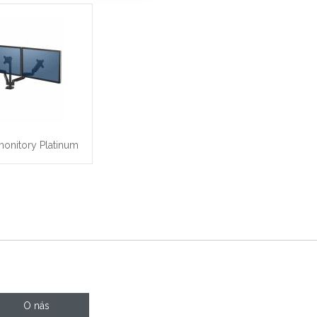
monitory Platinum
O nás