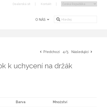
Dealerská sít
Kontakt
O NÁS
Předchozí
4/5
Následující
k k uchycení na držák
Barva
Množství