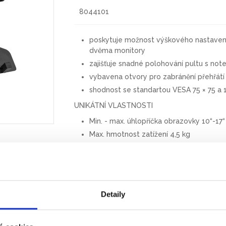
8044101
poskytuje možnost výškového nastavení
dvěma monitory
zajišťuje snadné polohování pultu s n
vybavena otvory pro zabránění přehřát
shodnost se standartou VESA 75 × 75 a 
UNIKÁTNÍ VLASTNOSTI
Min. - max. úhlopříčka obrazovky 10“-17“
Max. hmotnost zatížení 4,5 kg
Záruka 1 rok
Tisk
PDF
Detaily
bolesti šíje