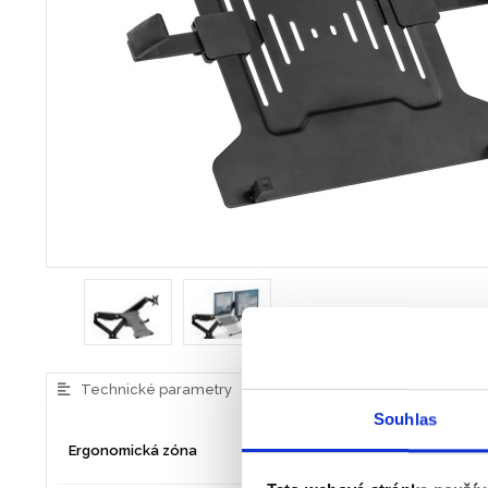
Technické parametry
Doplňující informace
Souhlas
ZÓNA 3 - Předcházejte 
Ergonomická zóna
a krční páteře