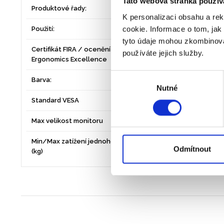
Tato webová stránka použív
Produktové řady:
Platinum Series
K personalizaci obsahu a re
cookie. Informace o tom, jak
Použití:
Stálé pracoviště
tyto údaje mohou zkombinovat
Certifikát FIRA / ocenění FIRA
používáte jejich služby.
Certifikát FIRA
Ergonomics Excellence
Výběr
Barva:
černá
Nutné
souhlasu
Standard VESA
75x75, 100x100
Max velikost monitoru
10"-17"
Min/Max zatížení jednoho ramene
4,5
Odmítnout
(kg)