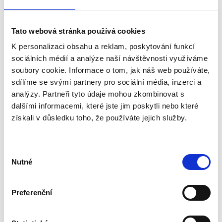
100138868
černá
Tato webová stránka používá cookies
K personalizaci obsahu a reklam, poskytování funkcí
-
sociálních médií a analýze naší návštěvnosti využíváme
soubory cookie. Informace o tom, jak náš web používáte,
sdílíme se svými partnery pro sociální média, inzerci a
analýzy. Partneři tyto údaje mohou zkombinovat s
Barva
dalšími informacemi, které jste jim poskytli nebo které
získali v důsledku toho, že používáte jejich služby.
Stříbrná
Černá
Výběr
Zajistěte pohodlí a ergonomii své práce, ať jste kdekoli.
Nutné
souhlasu
Alumia™
je lehký, skládací podstavec pod notebook, navržený
pro moderní a flexibilní styl práce. Díky
6 úrovním nastavení
výšky
snadno přizpůsobíte obrazovku své linii pohledu, čímž
Preferenční
snížíte napětí krku, ramen a očí.
Ergonomické výškové nastavení
– 6 úrovní nastavení