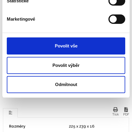
Statistické
výšky umožňuje najít ideální postavu pro práci.
Skládací a lehký
– kompaktní tvar po složení, ideální do
tašky nebo batohu.
Marketingové
Stabilita a bezpečnost
– protiskluzové podložky zabraňují
posouvání notebooku.
Lepší větrání
– otevřená konstrukce podporuje chlazení
a chrání zařízení před přehřátím.
Povolit vše
Ekologická volba
– vyrobeno s využitím
93%
recyklovaných materiálů po spotřebitelích
.
Povolit výběr
Certifikovaná ergonomie
– testováno společností FIRA
International, v souladu s normou EN ISO 9241-5.
Alumia™
je perfektní řešení pro hybridní pracovníky, kteří ocení
Odmítnout
pohodlí, mobilitu a péči o životní prostředí.
Tisk
PDF
Rozměry
225 x 239 x 16