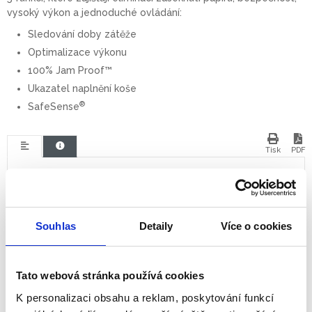
vysoký výkon a jednoduché ovládání:
Sledování doby zátěže
Optimalizace výkonu
100% Jam Proof™
Ukazatel naplnění koše
®
SafeSense
Tisk
PDF
Místo použití
kancelář
Skartovací kapacita listů
20
současně(A4/70 g)
Souhlas
Detaily
Více o cookies
Rozměr řezu v mm
2 x 12
Tato webová stránka používá cookies
Bezpečnostní stupeň DIN
P5
dokumenty
K personalizaci obsahu a reklam, poskytování funkcí