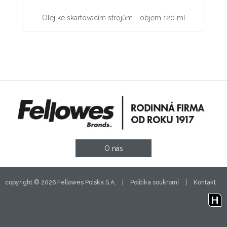
Pytl
Olej ke skartovacím strojům - objem 120 ml
O nás
copyright © 2026 Fellowes Polska S.A. |
Politika soukromí
|
Kontakt