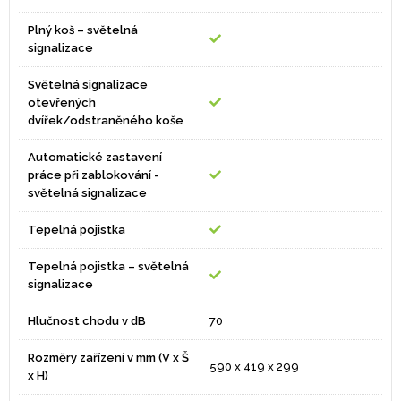
Plný koš – světelná
signalizace
Světelná signalizace
otevřených
dvířek/odstraněného koše
Automatické zastavení
práce při zablokování -
světelná signalizace
Tepelná pojistka
Tepelná pojistka – světelná
signalizace
Hlučnost chodu v dB
70
Rozměry zařízení v mm (V x Š
590 x 419 x 299
x H)