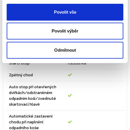
100% Jam Proof
Povolit vše
SafeSense
Povolit výběr
Sleep Mode
Pojízdné provedení
Odmítnout
(kolečka)
Start/stop
fotobuňka
Zpětný chod
Auto stop při otevřených
dvířkách/odstraněném
odpadním koši/zvednuté
skartovací hlavě
Automatické zastavení
chodu při naplnění
odpadního koše