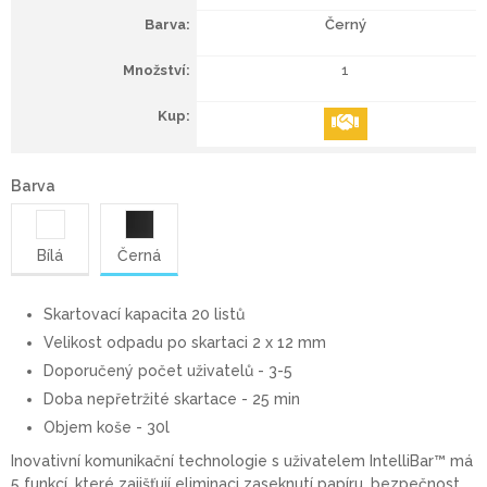
Černý
1
Barva
Bílá
Černá
Skartovací kapacita 20 listů
Velikost odpadu po skartaci 2 x 12 mm
Doporučený počet uživatelů - 3-5
Doba nepřetržité skartace - 25 min
Objem koše - 30l
Inovativní komunikační technologie s uživatelem IntelliBar™ má
5 funkcí, které zajišťují eliminaci zaseknutí papíru, bezpečnost,