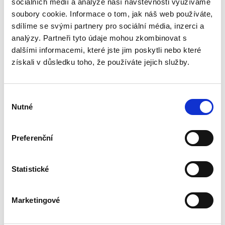
sociálních médií a analýze naší návštěvnosti využíváme
Bezpečnostní stupeň podle
T5
soubory cookie. Informace o tom, jak náš web používáte,
DIN
sdílíme se svými partnery pro sociální média, inzerci a
Šíře vstupu v mm
230
analýzy. Partneři tyto údaje mohou zkombinovat s
dalšími informacemi, které jste jim poskytli nebo které
Kapacita koše (L)
30
získali v důsledku toho, že používáte jejich služby.
Záruka na stroj roků
2
Výběr
Záruka na řezací nože v
5
Nutné
souhlasu
letech
Střední rychlost skartování
2
Preferenční
v metrech za minutu
Pracovní cyklus v minutách
25 on / 15 off
Statistické
Skartuje svorky
Marketingové
Skartuje malé sponky
Skartuje kreditní karty